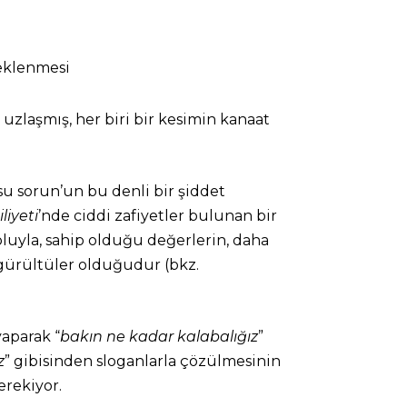
teklenmesi
 uzlaşmış, her biri bir kesimin kanaat
usu sorun’un bu denli bir şiddet
iyeti
’nde ciddi zafiyetler bulunan bir
oluyla, sahip olduğu değerlerin, daha
n gürültüler olduğudur (bkz.
yaparak “
bakın ne kadar kalabalığız
”
z
” gibisinden sloganlarla çözülmesinin
erekiyor.