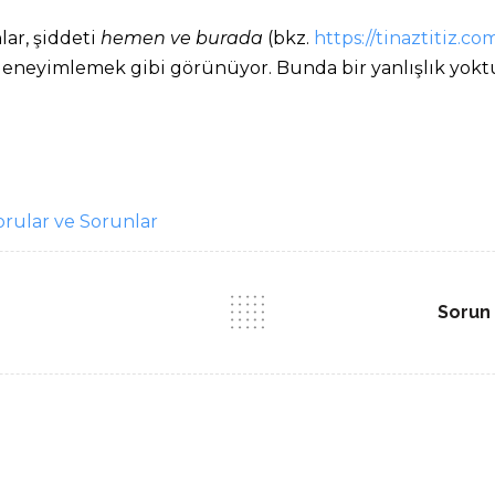
ar, şiddeti
hemen ve burada
(bkz.
https://tinaztitiz.c
t deneyimlemek gibi görünüyor. Bunda bir yanlışlık yokt
orular ve Sorunlar
Sorun