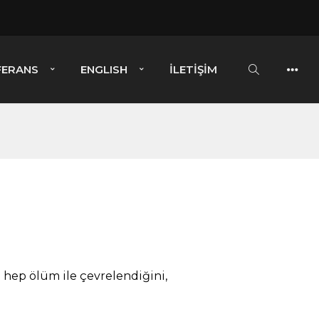
FERANS
ENGLISH
İLETIŞIM
 hep ölüm ile çevrelendiğini,