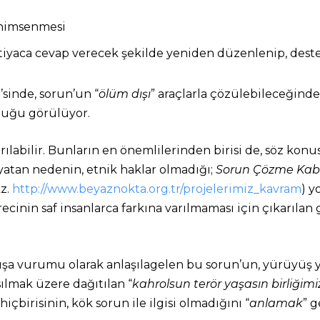
enimsenmesi
ihtiyaca cevap verecek şekilde yeniden düzenlenip, des
’sinde, sorun’un “
ölüm dışı
” araçlarla çözülebileceğinde
duğu görülüyor.
rılabilir. Bunların en önemlilerinden birisi de, söz kon
atan nedenin, etnik haklar olmadığı;
Sorun Çözme Kabil
kz.
http://www.beyaznokta.org.tr/projelerimiz_kavram
) y
ecinin saf insanlarca farkına varılmaması için çıkarıla
 dışa vurumu olarak anlaşılagelen bu sorun’un, yürüyüş 
sılmak üzere dağıtılan “
kahrolsun terör yaşasın birliğimi
birisinin, kök sorun ile ilgisi olmadığını “
anlamak
” g