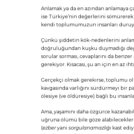
Anlamak ya da en azından anlamaya çal
ise Türkiye’nin değerlerini sömürerek 
kendi toplumumuzun insanları duruy
Çünkü şiddetin kök-nedenlerini anlam
doğruluğundan kuşku duymadığı
değ
sorular sorması, cevaplarını da benzer
gerekiyor. Kısacası, şu an için en az 
Gerçekçi olmak gerekirse, toplumu ol
kavgasında varlığını sürdürmeyi bir p
ölesiye (ve öldüresiye) bağlı bu insanl
Ama, yaşamını daha özgürce kazanabilen
uğruna ölümü bile göze alabilecekleri 
(
ezber
yani
sorgulanamazlığı
kast ediy