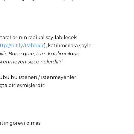
araflarının radikal sayılabilecek
ttp://bit.ly/1Mbb4lr
), katılımcılara şöyle
lir. Buna göre, tüm katılımcıların
stenmeyen sizce nelerdir
?”
grubu bu istenen / istenmeyenleri
çta birleşmişlerdir:
etin görevi olması