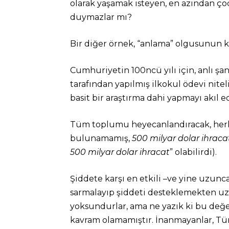
olarak yaşamak isteyen, en azından çoc
duymazlar mı?
Bir diğer örnek, “anlama” olgusunun kar
Cumhuriyetin 100ncü yılı için, anlı şa
tarafından yapılmış ilkokul ödevi nite
basit bir araştırma dahi yapmayı akıl 
Tüm toplumu heyecanlandıracak, herke
bulunamamış,
500 milyar dolar ihraca
500 milyar dolar ihracat
” olabilirdi).
Şiddete karşı en etkili –ve yine uzunc
sarmalayıp şiddeti desteklemekten uzakl
yoksundurlar, ama ne yazık ki bu değer
kavram olamamıştır. İnanmayanlar, Tür