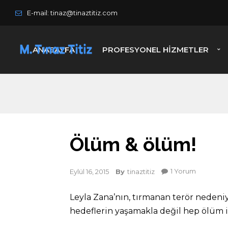
E-mail: tinaz@tinaztitiz.com
ANASAYFA
PROFESYONEL HIZMETLER
Ölüm & ölüm!
1 Yorum
Eylül 16, 2015
By
tinaztitiz
Leyla Zana’nın, tırmanan terör nedeni
hedeflerin yaşamakla değil hep ölüm 