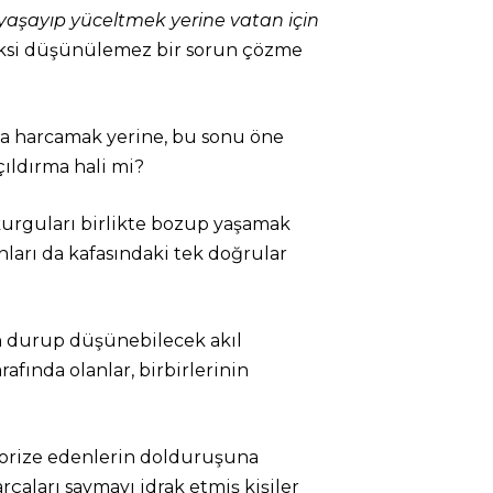
 “yaşayıp yüceltmek yerine vatan için
aksi düşünülemez bir sorun çözme
aba harcamak yerine, bu sonu öne
ıldırma hali mi?
 kurguları birlikte bozup yaşamak
nları da kafasındaki tek doğrular
n durup düşünebilecek akıl
afında olanlar, birbirlerinin
gorize edenlerin dolduruşuna
aları saymayı idrak etmiş kişiler