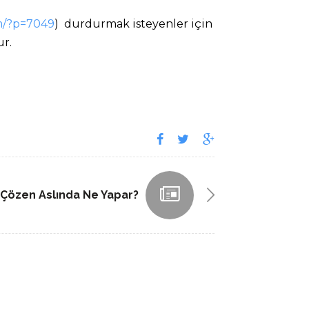
om/?p=7049
) durdurmak isteyenler için
ur.
 Çözen Aslında Ne Yapar?