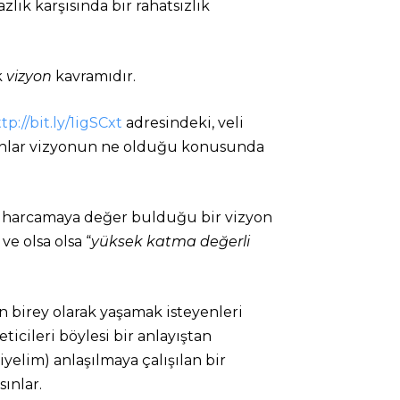
lık karşısında bir rahatsızlık
k
vizyon
kavramıdır.
tp://bit.ly/1igSCxt
adresindeki, veli
insanlar vizyonun ne olduğu konusunda
a harcamaya değer bulduğu bir vizyon
e olsa olsa “
yüksek katma değerli
an birey olarak yaşamak isteyenleri
icileri böylesi bir anlayıştan
elim) anlaşılmaya çalışılan bir
ınlar.