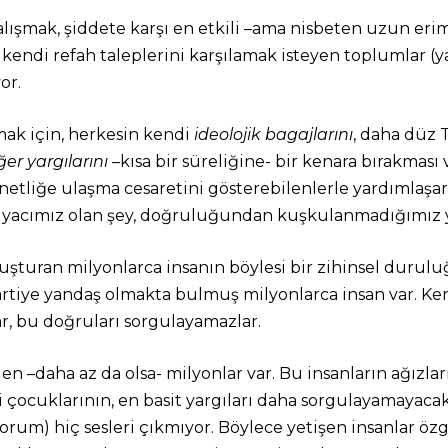
ışmak, şiddete karşı en etkili –ama nisbeten uzun erim
kendi refah taleplerini karşılamak isteyen toplumlar (ya
or.
ak için, herkesin kendi
ideolojik bagajlarını
, daha düz 
er yargılarını
–kısa bir süreliğine- bir kenara bırakmas
 netliğe ulaşma cesaretini gösterebilenlerle yardımlaşar
ihtiyacımız olan şey, doğruluğundan kuşkulanmadığımız y
uşturan milyonlarca insanın böylesi bir zihinsel durul
artiye yandaş olmakta bulmuş milyonlarca insan var. K
ar, bu doğruları sorgulayamazlar.
 –daha az da olsa- milyonlar var. Bu insanların ağızları,
çocuklarının, en basit yargıları daha sorgulayamayacak
orum) hiç sesleri çıkmıyor. Böylece yetişen insanlar özg