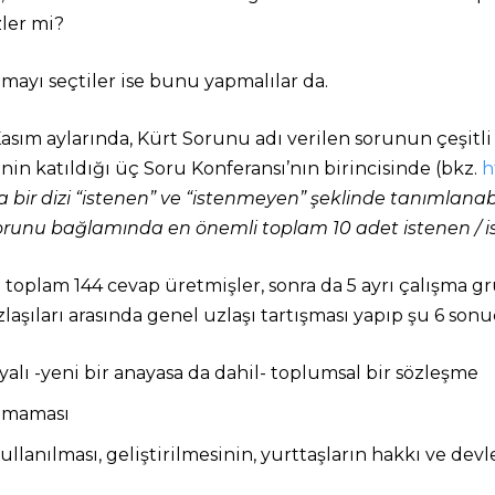
zler mi?
mayı seçtiler ise bunu yapmalılar da.
asım aylarında, Kürt Sorunu adı verilen sorunun çeşitli t
inin katıldığı üç Soru Konferansı’nın birincisinde (bkz.
h
 bir dizi “istenen” ve “istenmeyen” şeklinde tanımlanabi
 Sorunu bağlamında en önemli toplam 10 adet istenen / i
da toplam 144 cevap üretmişler, sonra da 5 ayrı çalışma 
laşıları arasında genel uzlaşı tartışması yapıp şu 6 sonu
alı -yeni bir anayasa da dahil- toplumsal bir sözleşme
nilmaması
llanılması, geliştirilmesinin, yurttaşların hakkı ve devl