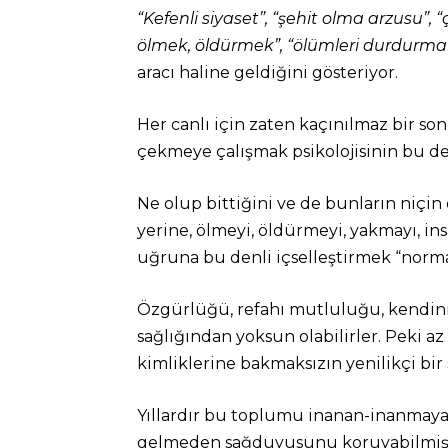
“Kefenli siyaset”, “şehit olma arzusu”,
ölmek, öldürmek”, “ölümleri durdurmak
aracı haline geldiğini gösteriyor.
Her canlı için zaten kaçınılmaz bir s
çekmeye çalışmak psikolojisinin bu de
Ne olup bittiğini ve de bunların niçin
yerine, ölmeyi, öldürmeyi, yakmayı, in
uğruna bu denli içselleştirmek “normal
Özgürlüğü, refahı mutluluğu, kendini
sağlığından yoksun olabilirler. Peki az
kimliklerine bakmaksızın yenilikçi bi
Yıllardır bu toplumu inanan-inanmaya
gelmeden sağduyusunu koruyabilmiş, tü