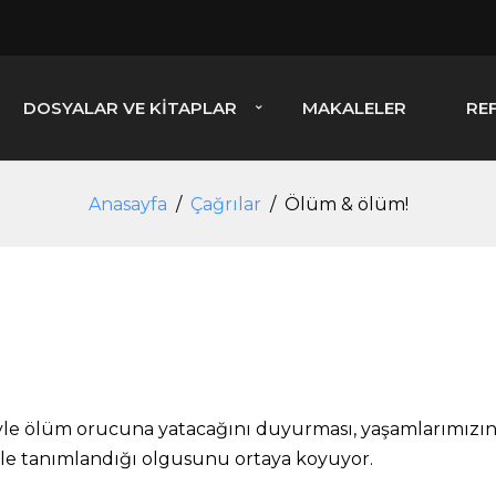
DOSYALAR VE KITAPLAR
MAKALELER
RE
Anasayfa
/
Çağrılar
/
Ölüm & ölüm!
yle ölüm orucuna yatacağını duyurması, yaşamlarımızın
ile tanımlandığı olgusunu ortaya koyuyor.