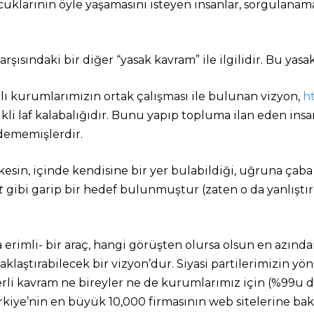
uklarının öyle yaşamasını isteyen insanlar, sorgulanamaz
şısındaki bir diğer “yasak kavram” ile ilgilidir. Bu yasa
nlı kurumlarımızın ortak çalışması ile bulunan vizyon,
ht
likli laf kalabalığıdır. Bunu yapıp topluma ilan eden 
edememişlerdir.
sin, içinde kendisine bir yer bulabildiği, uğruna çab
t
gibi garip bir hedef bulunmuştur (zaten o da yanlıştır v
a erimli- bir araç, hangi görüşten olursa olsun en azınd
aştırabilecek bir vizyon’dur. Siyasi partilerimizin yönet
li kavram ne bireyler ne de kurumlarımız için (%99u diy
kiye’nin en büyük 10,000 firmasının web sitelerine baks