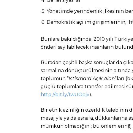
Genel siyasi af
Yönetimde yerindenlik ilkesinin b
Demokratik açılım girişimlerinin, 
Bunlara bakıldığında, 2010 yılı Türkiye
önderi sayılabilecek insanların bulun
Buradan çeşitli başka sonuçlar da çıka
sarmalına dönüştürülmesinin altında y
toplumun “
İstismara Açık Alan
”ları (b
güçlü toplumlara transfer edilmesi sür
http://bit.ly/1wUOojv
).
Bir etnik azınlığın özerklik talebinin
mesajıyla ya da esnafa, dükkanlarına a
mümkün olmadığını; bu önlemlerin(!) hiç