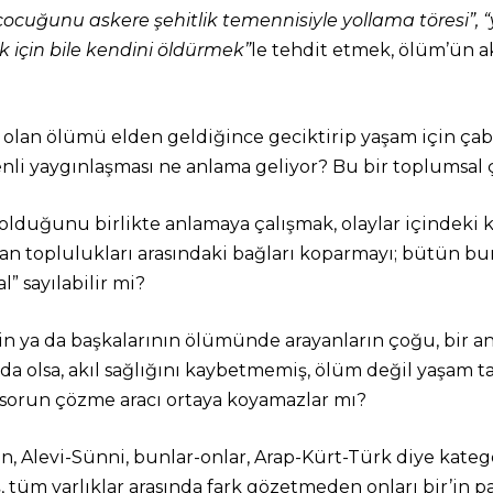
 “çocuğunu askere şehitlik temennisiyle yollama töresi”,
 için bile kendini öldürmek”
le tehdit etmek, ölüm’ün 
on olan ölümü elden geldiğince geciktirip yaşam için ç
nli yaygınlaşması ne anlama geliyor? Bu bir toplumsal ç
 olduğunu birlikte anlamaya çalışmak, olaylar içindeki
san toplulukları arasındaki bağları koparmayı; bütün bu
” sayılabilir mi?
n ya da başkalarının ölümünde arayanların çoğu, bir a
 da olsa, akıl sağlığını kaybetmemiş, ölüm değil yaşam tar
r sorun çözme aracı ortaya koyamazlar mı?
n, Alevi-Sünni, bunlar-onlar, Arap-Kürt-Türk diye kate
m varlıklar arasında fark gözetmeden onları bir’in parç