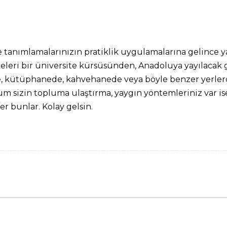
 tanımlamalarınızın pratiklik uygulamalarına gelince yar
ri bir üniversite kürsüsünden, Anadoluya yayılacak gen
 kütüphanede, kahvehanede veya böyle benzer yerlerd
rum sizin topluma ulaştırma, yaygın yöntemleriniz var ise 
r bunlar. Kolay gelsin.